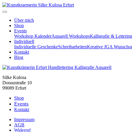
Über mich
Shop
Events
Workshop Kalender
Aquarell Workshops
Kalligrafie & Letteri
Individuell
Individuelle Geschenke
Schreibarbeiten
Kreative JGA Wunschor
Kontakt
Blog
Silke Kulosa
Donaustraße 10
99089 Erfurt
Shop
Events
Kontakt
Impressum
AGB
Widerruf