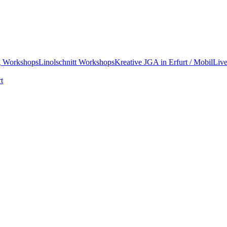
ng Workshops
Linolschnitt Workshops
Kreative JGA in Erfurt / Mobil
Liv
t